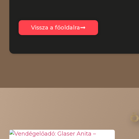
Vissza a főoldalra
Ö