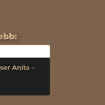
ebb:
er Anita –