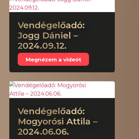
Vendégelőadó:
Jogg Dániel –
2024.09.12.
Megnézem a videót
Vendégelőadó:
Mogyorósi Attila –
2024.06.06.