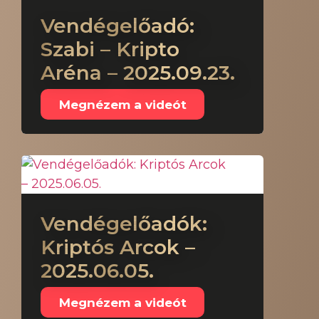
Vendégelőadó:
Szabi – Kripto
Aréna – 2025.09.23.
Megnézem a videót
Vendégelőadók:
Kriptós Arcok –
2025.06.05.
Megnézem a videót