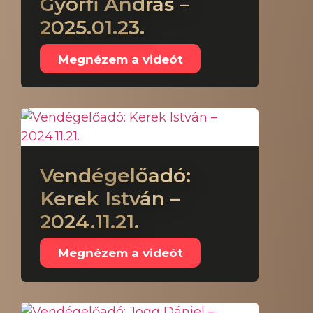
Györfi András –
2025.01.23.
Megnézem a videót
Vendégelőadó:
Kerek István –
2024.11.21.
Megnézem a videót