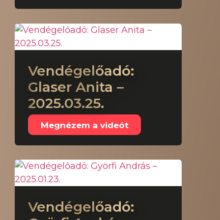
Vendégelőadó:
Glaser Anita –
2025.03.25.
Megnézem a videót
Vendégelőadó: