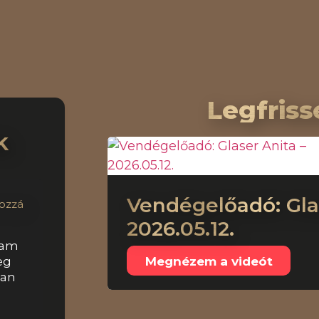
Legfriss
k
Vendégelőadó: Glas
ozzá
2026.05.12.
yam
Megnézem a videót
eg
van