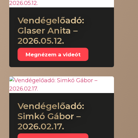
Vendégelőadó:
Glaser Anita –
2026.05.12.
Megnézem a videót
Vendégelőadó:
Simkó Gábor –
2026.02.17.