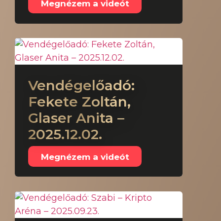
Megnézem a videót
Vendégelőadó:
Fekete Zoltán,
Glaser Anita –
2025.12.02.
Megnézem a videót