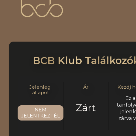
BCB Klub Találkozó
Jelenlegi
Ár
Kezdj h
állapot
Ez a
Zárt
tanfol
NEM
jelenl
JELENTKEZTÉL
zárva 