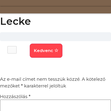
Ugrás
a
tartalomhoz
Lecke
Kedvenc
Vélemény, hozzászólás?
Az e-mail címet nem tesszük közzé.
A kötelező
mezőket
*
karakterrel jelöltük
Hozzászólás
*