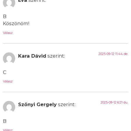
B
Köszönöm!
Válasz
2025-09-12 11:44 de.
Kara Dávid
szerint:
C
Válasz
2025-09-12 6:21 du.
Szőnyi Gergely
szerint:
B
Válasz