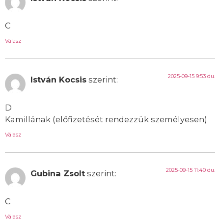
C
Válasz
2025-09-15 9:53 du.
István Kocsis
szerint:
D
Kamillának (előfizetését rendezzük személyesen)
Válasz
2025-09-15 11:40 du.
Gubina Zsolt
szerint:
C
Válasz