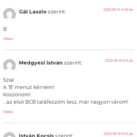
2025-09-14 9:49 du.
Gál Laszlo
szerint:
B
Válasz
2025-09-15 6:15 du.
Medgyesi István
szerint:
Szia!
A ‘B’ menüt kérném!
Köszönöm!
…az első BCB találkozóm lesz, már nagyon várom!
Válasz
2025-09-15 9:45 du.
István Kocsis
szerint: