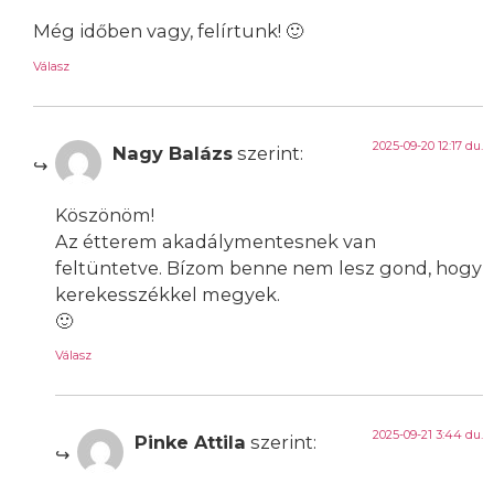
Még időben vagy, felírtunk! 🙂
Válasz
2025-09-20 12:17 du.
Nagy Balázs
szerint:
Köszönöm!
Az étterem akadálymentesnek van
feltüntetve. Bízom benne nem lesz gond, hogy
kerekesszékkel megyek.
🙂
Válasz
2025-09-21 3:44 du.
Pinke Attila
szerint: