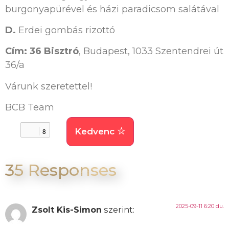
burgonyapürével és házi paradicsom salátával
D.
Erdei gombás rizottó
Cím: 36 Bisztró
, Budapest, 1033 Szentendrei út
36/a
Várunk szeretettel!
BCB Team
Kedvenc
8
35 Responses
2025-09-11 6:20 du.
Zsolt Kis-Simon
szerint: