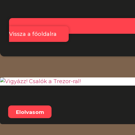
Vissza a főoldalra
Legfrissebb:
Vigyázz! Csalók a Trezor-ral!
Elolvasom