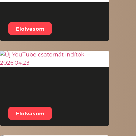
FOMC – 2026.04.29.
Elolvasom
Új YouTube
csatornát indítok! –
2026.04.23.
Elolvasom