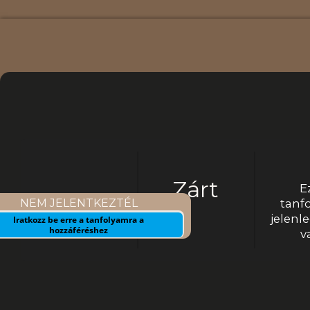
Ugrás
a
tartalomhoz
Cikkek
Jelenlegi
Ár
Kezd
állapot
Zárt
E
NEM JELENTKEZTÉL
tanf
jelenl
Iratkozz be erre a tanfolyamra a
hozzáféréshez
v