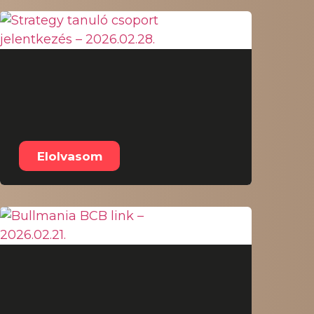
Strategy tanuló
csoport jelentkezés –
2026.02.28.
Elolvasom
Bullmania BCB link –
2026.02.21.