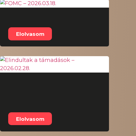
FOMC – 2026.03.18.
Elolvasom
Elindultak a
támadások –
2026.02.28.
Elolvasom