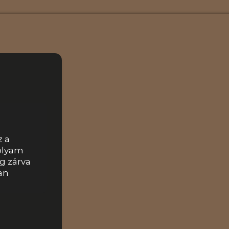
j hozzá
z a
olyam
eg zárva
an