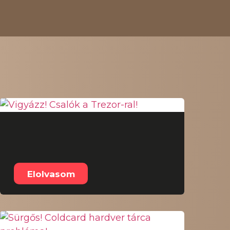
Ö
Vigyázz! Csalók a
Trezor-ral!
Elolvasom