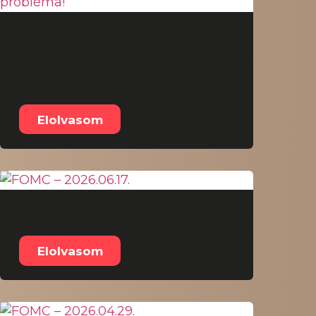
Sürgős! Coldcard
hardver tárca
probléma!
Elolvasom
FOMC – 2026.06.17.
Elolvasom