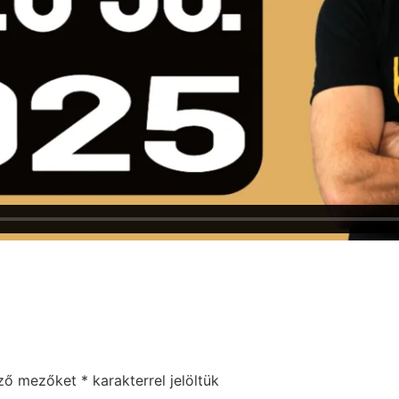
ás?
ező mezőket
*
karakterrel jelöltük