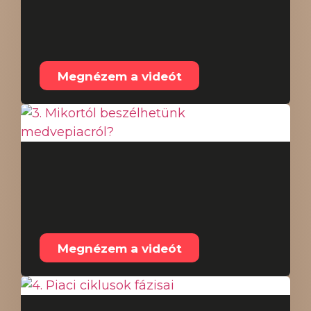
rossz, hanem a
szükséges
Megnézem a videót
3. Mikortól
beszélhetünk
medvepiacról?
Megnézem a videót