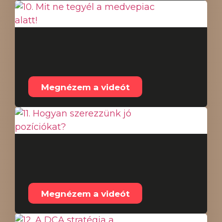
10. Mit ne tegyél a
medvepiac alatt!
Megnézem a videót
11. Hogyan szerezzünk
jó pozíciókat?
Megnézem a videót