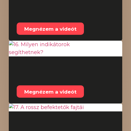
bálnák? (Patreon
tartalom 2022.05.27.)
Megnézem a videót
16. Milyen indikátorok
segíthetnek?
Megnézem a videót
17. A rossz befektetők