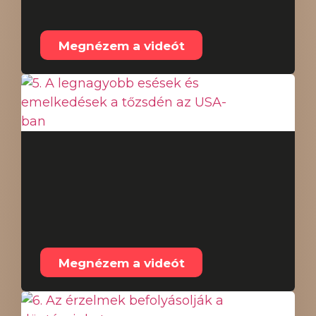
4. Piaci ciklusok fázisai
Megnézem a videót
5. A legnagyobb
esések és
emelkedések a
tőzsdén az USA-ban
Megnézem a videót