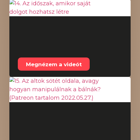
14. Az időszak, amikor
saját dolgot hozhatsz
létre
Megnézem a videót
15. Az altok sötét
oldala, avagy hogyan
manipulálnak a