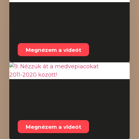
8. Miért másabb a
helyzet, mint 2018-
ban?
Megnézem a videót
9. Nézzük át a
medvepiacokat 2011-
2020 között!
Megnézem a videót