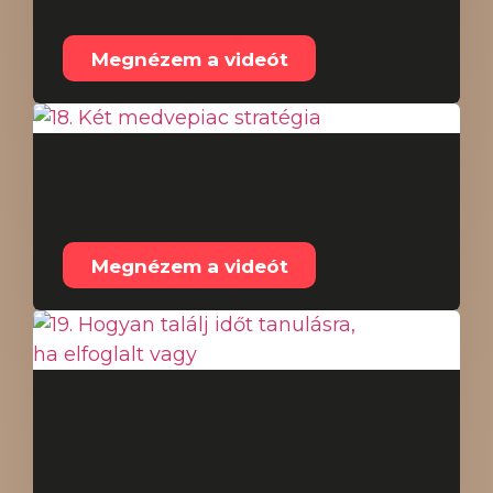
fajtái
Megnézem a videót
18. Két medvepiac
stratégia
Megnézem a videót
19. Hogyan találj időt
tanulásra, ha elfoglalt
vagy