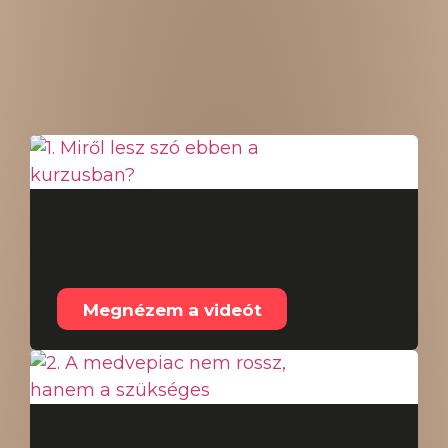
Összes tartalom
1. Miről lesz szó ebben
a kurzusban?
Megnézem a videót
2. A medvepiac nem