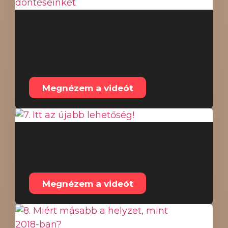
6. Az érzelmek
befolyásolják a
döntéseinket
Megnézem a videót
7. Itt az újabb
lehetőség!
Megnézem a videót