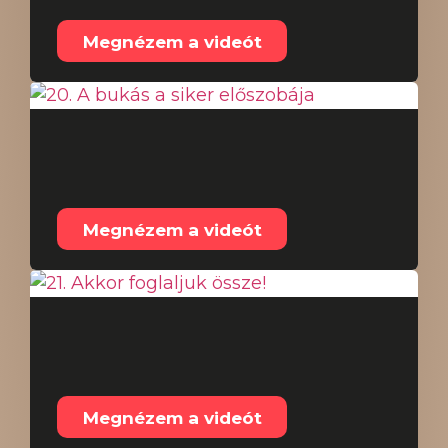
Megnézem a videót
20. A bukás a siker
előszobája
Megnézem a videót
21. Akkor foglaljuk
össze!
Megnézem a videót