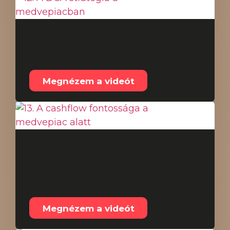
12. A DCA stratégia a
medvepiacban
Megnézem a videót
13. A cashflow
fontossága a
medvepiac alatt
Megnézem a videót