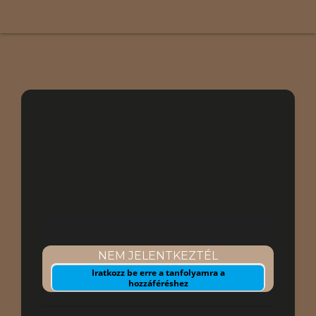
Hogyan szerezz
lépéselőnyt a
medvepiacban!
Jelenlegi állapot
NEM JELENTKEZTÉL
Iratkozz be erre a tanfolyamra a
hozzáféréshez