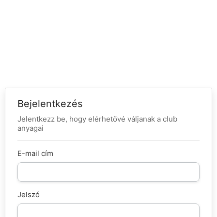
Már tag vagy?
Jelentkezz be itt:
Bejelentkezés
Jelentkezz be, hogy elérhetővé váljanak a club
anyagai
E-mail cím
Jelszó