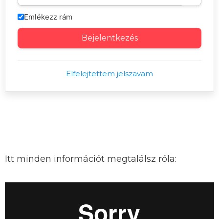
Emlékezz rám
Elfelejtettem jelszavam
Még nem vagy
BCB klubtag?
Itt minden információt megtalálsz róla: