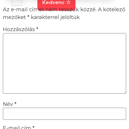
Kedvenc
Az e-mail címet nem tesszük közzé.
A kötelező
mezőket
*
karakterrel jelöltük
Hozzászólás
*
Név
*
E-mail cím
*