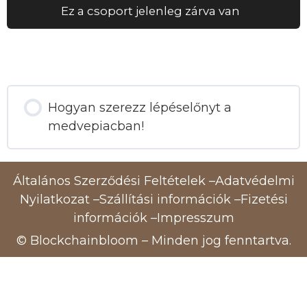
Ez a csoport jelenleg zárva van
Csoport Tanfolyam(ok)
Hogyan szerezz lépéselőnyt a
medvepiacban!
0% KÉSZ
0/0 lépés
Általános Szerződési Feltételek
–
Adatvédelmi
Nyilatkozat
–
Szállítási információk
–
Fizetési
információk
–
Impresszum
© Blockchainbloom – Minden jog fenntartva.