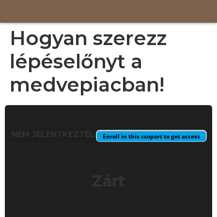
Hogyan szerezz
lépéselőnyt a
medvepiacban!
Jelenlegi állapot
NEM JELENTKEZTÉL
Enroll in this csoport to get access
Ár
Zárt
Kezdj hozzá