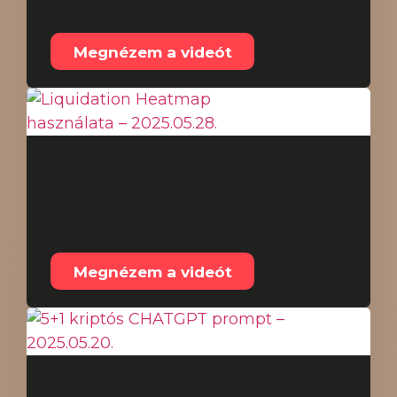
Megnézem a videót
Liquidation Heatmap
használata –
2025.05.28.
Megnézem a videót
5+1 kriptós CHATGPT