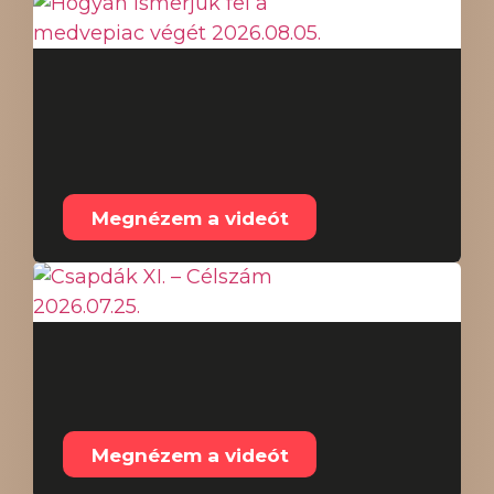
Hogyan ismerjük fel a
medvepiac végét
2026.08.05.
Megnézem a videót
Csapdák XI. – Célszám
2026.07.25.
Megnézem a videót