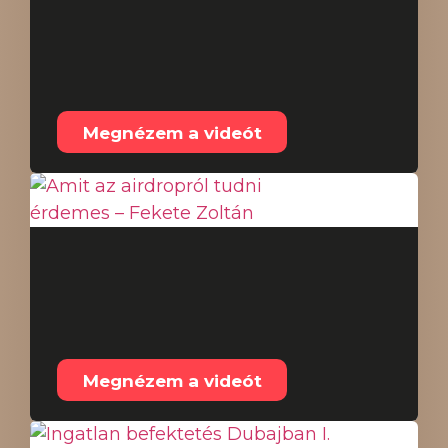
Ingatlan befektetés
Dubajban II. –
2025.07.08.
Megnézem a videót
Amit az airdropról
tudni érdemes –
Fekete Zoltán
Megnézem a videót