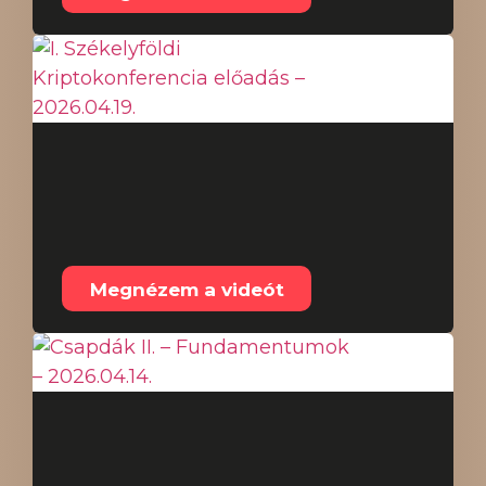
I. Székelyföldi
Kriptokonferencia
előadás – 2026.04.19.
Megnézem a videót
Csapdák II. –
Fundamentumok –