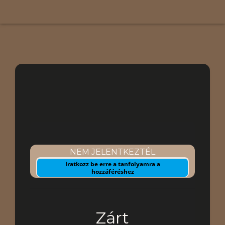
Oktatóvideók
Jelenlegi állapot
NEM JELENTKEZTÉL
Iratkozz be erre a tanfolyamra a
hozzáféréshez
Ár
Zárt