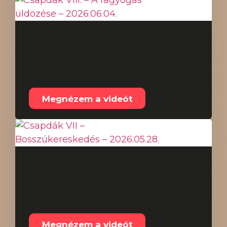
Csapdák VIII. – A
ragyogás üldözése –
2026.06.04.
Megnézem a videót
Csapdák VII –
Bosszúkereskedés –
2026.05.28.
Megnézem a videót