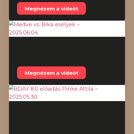
Megnézem a videót
Medve vs. Bika esélyek
– 2025.06.04.
Megnézem a videót
BDAY 8.0 előadás
Pinke Attila –
2025.05.30.