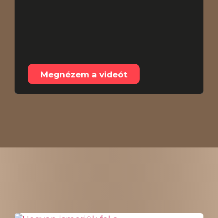
Hogyan ismerjük fel a
medvepiac végét
2026.08.05.
Megnézem a videót
Összes tartalom