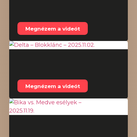
részletes bemutató –
2025.11.23.
Megnézem a videót
Delta – Blokklánc –
2025.11.02.
Megnézem a videót
Bika vs. Medve esélyek