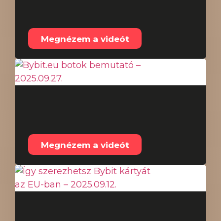
BME Előadás élő link
2025.09.30.
Megnézem a videót
Bybit.eu botok
bemutató – 2025.09.27.
Megnézem a videót
Így szerezhetsz Bybit