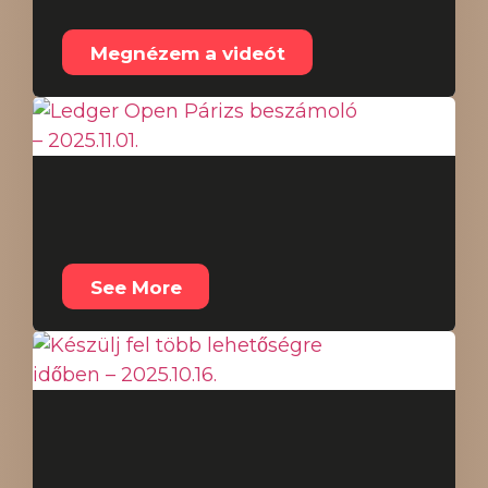
– 2025.11.19.
Megnézem a videót
Ledger Open Párizs
beszámoló – 2025.11.01.
See More
Készülj fel több
lehetőségre időben –