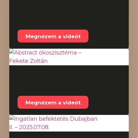
Ingatlan befektetés
Dubajban III. –
2025.07.19.
Megnézem a videót
Abstract ökoszisztéma
– Fekete Zoltán
Megnézem a videót