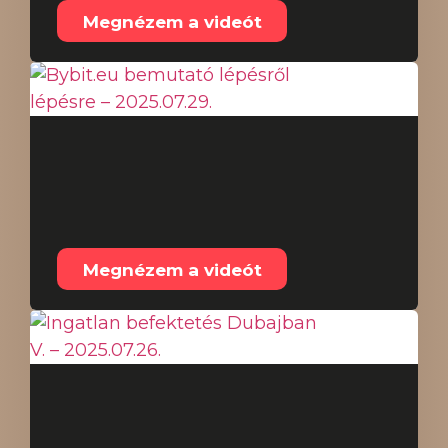
Megnézem a videót
Bybit.eu bemutató
lépésről lépésre –
2025.07.29.
Megnézem a videót
Ingatlan befektetés
Dubajban V. –