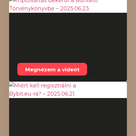
Kriptováltás bekerül a
Büntető
Törvénykönyvbe –
2025.06.23.
Megnézem a videót
Miért kell regisztrálni a
Bybit.eu-ra? –
2025.06.21.