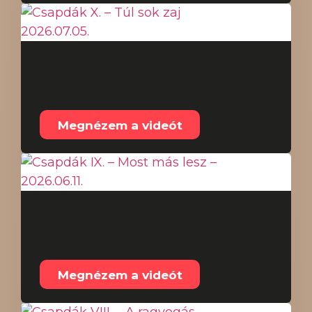
Csapdák X. – Túl sok
zaj 2026.07.05.
Megnézem a videót
Csapdák IX. – Most
más lesz – 2026.06.11.
Megnézem a videót