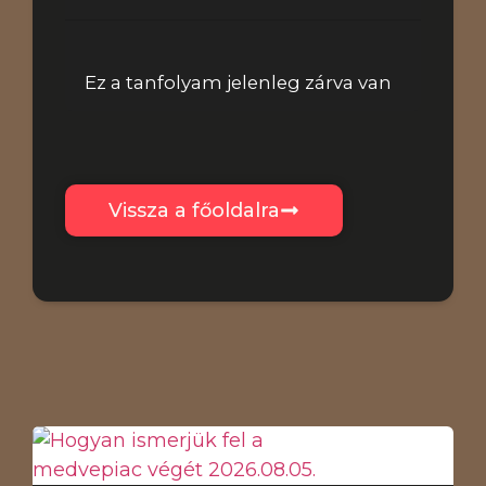
Kezdj hozzá
Ez a tanfolyam jelenleg zárva van
Vissza a főoldalra
Legfrissebb: