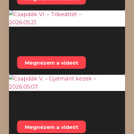
Csapdák VI. –
Tőkeáttét – 2026.05.21.
Megnézem a videót
Csapdák V. – Gyémánt
kezek – 2026.05.07.
Megnézem a videót