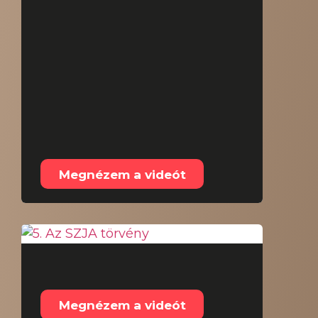
4. Szja Bevallás
általános
eljárásrendje, NAV
tervezet, határidők,
felelősség,
automatikus
adatszolgáltatások
Megnézem a videót
5. Az SZJA törvény
Megnézem a videót