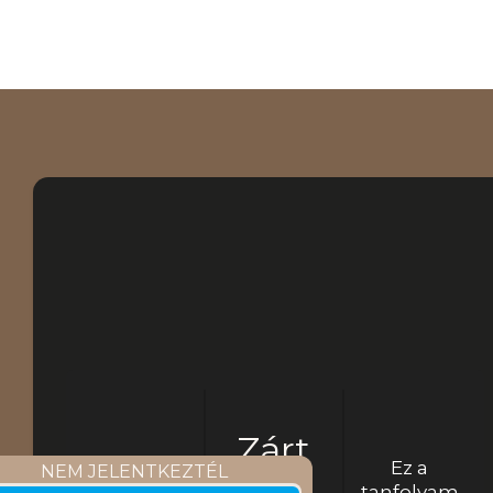
Minden amit a
kriptoadózásról
tudnod kell
Jelenlegi
Ár
Kezdj
állapot
hozzá
Zárt
Ez a
NEM JELENTKEZTÉL
tanfolyam