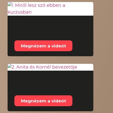
1. Miről lesz szó
ebben a kurzusban
Megnézem a videót
2. Anita és Kornél
bevezetője
Megnézem a videót