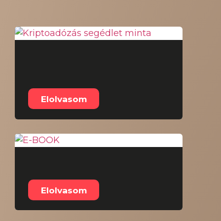
Ö
Kriptoadózás
segédlet minta
Elolvasom
E-BOOK
Elolvasom