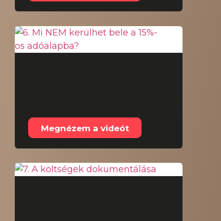
6. Mi NEM kerülhet
bele a 15%-os
adóalapba?
Megnézem a videót
7. A költségek
dokumentálása