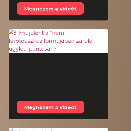
Megnézem a videót
8. Mit jelent a “nem
kriptoeszköz
formájában záruló
ügylet” pontosan?
Megnézem a videót