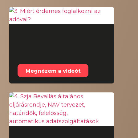
3. Miért érdemes
foglalkozni az
adóval?
Megnézem a videót