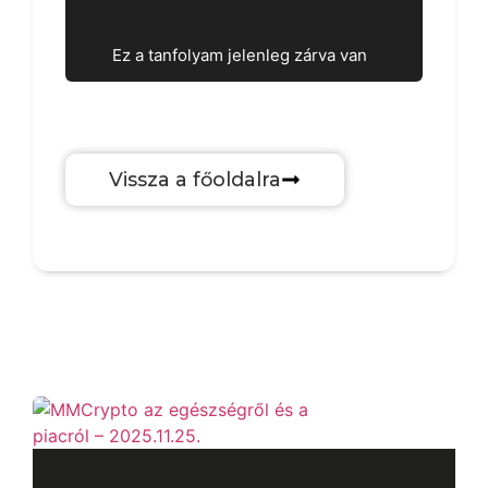
Kezdj hozzá
Ez a tanfolyam jelenleg zárva van
Vissza a főoldalra
Legfrissebb: