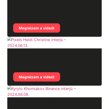
Magyar Judit
pszhichológus kriptós
kérdései
Megnézem a videót
Pixels Heidi Christine
interjú – 2024.06.13.
Megnézem a videót
Kyrylo Khomiakov