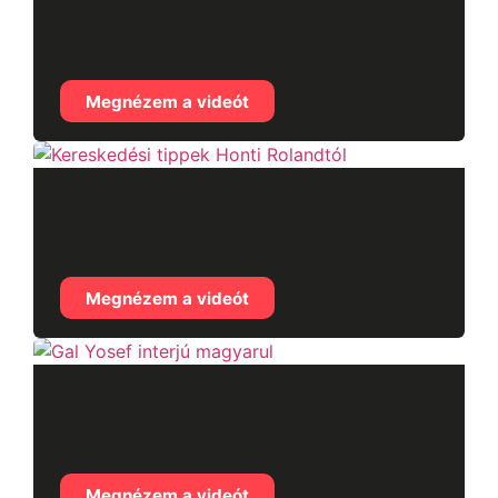
Carl Runefelt interjú
magyarul
Megnézem a videót
Kereskedési tippek
Honti Rolandtól
Megnézem a videót
Gal Yosef interjú
magyarul
Megnézem a videót