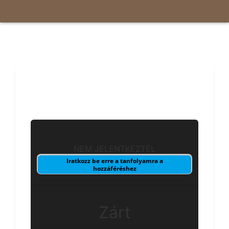
Interjú videók
Jelenlegi állapot
NEM JELENTKEZTÉL
Iratkozz be erre a tanfolyamra a
hozzáféréshez
Ár
Zárt