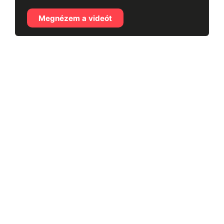
Megnézem a videót
Általános Szerződési Feltételek
–
Adatvédelmi
Nyilatkozat
–
Szállítási információk
–
Fizetési információk
–
Impresszum
© Blockchainbloom – Minden jog fenntartva.