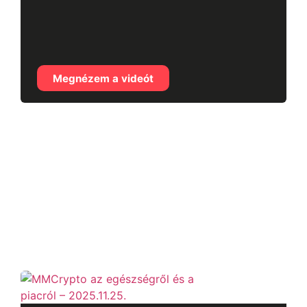
MMCrypto az
egészségről és a
piacról – 2025.11.25.
Megnézem a videót
Összes tartalom