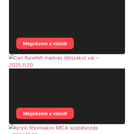
MMCrypto az
egészségről és a
piacról – 2025.11.25.
Megnézem a videót
Carl Runefelt medvés
időszakot vár –
2025.11.20.
Megnézem a videót