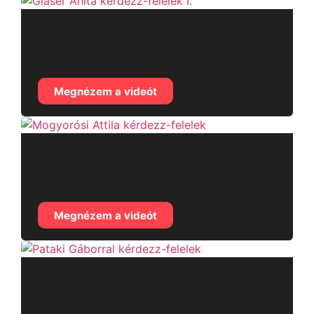
Glaser Anita kérdezz-
felelek I.
Megnézem a videót
Mogyorósi Attila
kérdezz-felelek
Megnézem a videót
Pataki Gáborral
kérdezz-felelek